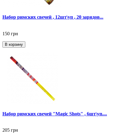
Набор римских свечей , 12шт\уп , 20 зарядов...
150 грн
В корзину
Набор римских свечей "Magic Shots" , 6шт\уп....
205 грн