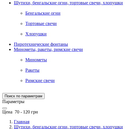
Шутихи, бенгальские огни, тортовые свечи, хлопушки
Бенгальские огни
Тортовые свечи
Хлопушки
Пиротехнические фонтаны
Минометы, ракеты, римские свечи
Минометы
Ракеты
Римские свечи
Поиск по параметрам
Параметры
Цена
70
-
120
грн
Главная
Шутихи, бенгальские огни, тортовые свечи, хлопушки