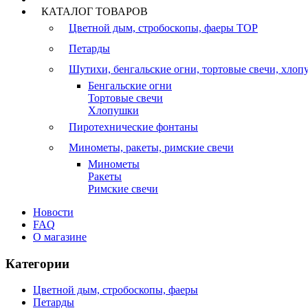
КАТАЛОГ ТОВАРОВ
Цветной дым, стробоскопы, фаеры
TOP
Петарды
Шутихи, бенгальские огни, тортовые свечи, хло
Бенгальские огни
Тортовые свечи
Хлопушки
Пиротехнические фонтаны
Минометы, ракеты, римские свечи
Минометы
Ракеты
Римские свечи
Новости
FAQ
О магазине
Категории
Цветной дым, стробоскопы, фаеры
Петарды