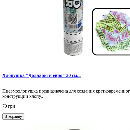
Хлопушка "Доллары и евро" 30 см...
Пневмохлопушка предназначена для создания кратковременного
конструкции хлопу..
70 грн
В корзину