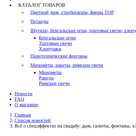
КАТАЛОГ ТОВАРОВ
Цветной дым, стробоскопы, фаеры
TOP
Петарды
Шутихи, бенгальские огни, тортовые свечи, хло
Бенгальские огни
Тортовые свечи
Хлопушки
Пиротехнические фонтаны
Минометы, ракеты, римские свечи
Минометы
Ракеты
Римские свечи
Новости
FAQ
О магазине
Главная
Список новостей
Всё о спецэффектах на свадьбу: дым, салюты, фонтаны, 