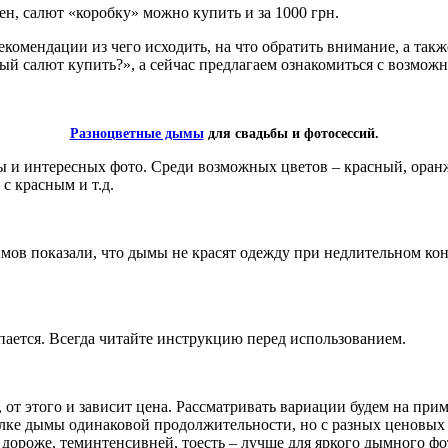
ен, салют «коробку» можно купить и за 1000 грн.
комендации из чего исходить, на что обратить внимание, а так
бный салют купить?», а сейчас предлагаем ознакомиться с возм
Разноцветные дымы
для свадьбы и фотосессий.
 и интересных фото. Среди возможных цветов – красный, оранж
с красным и т.д.
в показали, что дымы не красят одежду при недлительном конт
ается. Всегда читайте инструкцию перед использованием.
т этого и зависит цена. Рассматривать вариации будем на прим
олке дымы одинаковой продолжительности, но с разных ценовых к
 дороже, теминтенсивней, тоесть – лучше для яркого дымного ф