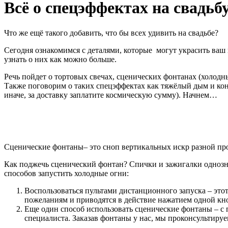
Всё о спецэффектах на свадьб
Что же ещё такого добавить, что бы всех удивить на свадьбе?
Сегодня ознакомимся с деталями, которые могут украсить ваш пр
узнать о них как можно больше.
Речь пойдет о тортовых свечах, сценических фонтанах (холодны
Также поговорим о таких спецэффектах как тяжёлый дым и конф
иначе, за доставку заплатите космическую сумму). Начнем…
Сценические фонтаны– это сноп вертикальных искр разной пр
Как поджечь сценический фонтан? Спички и зажигалки однозна
способов запустить холодные огни:
Воспользоваться пультами дистанционного запуска – эт
пожеланиям и приводятся в действие нажатием одной кн
Еще один способ использовать сценические фонтаны – с
специалиста. Заказав фонтаны у нас, мы проконсультируе