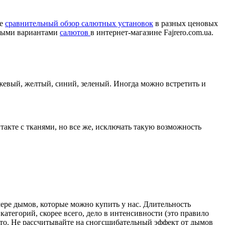
же
сравнительный обзор салютных установок
в разных ценовых
ожными вариантами
салютов
в интернет-магазине Fajrero.com.ua.
евый, желтый, синий, зеленый. Иногда можно встретить и
акте с тканями, но все же, исключать такую возможность
ере дымов, которые можно купить у нас. Длительность
атегорий, скорее всего, дело в интенсивности (это правило
ото. Не рассчитывайте на сногсшибательный эффект от дымов