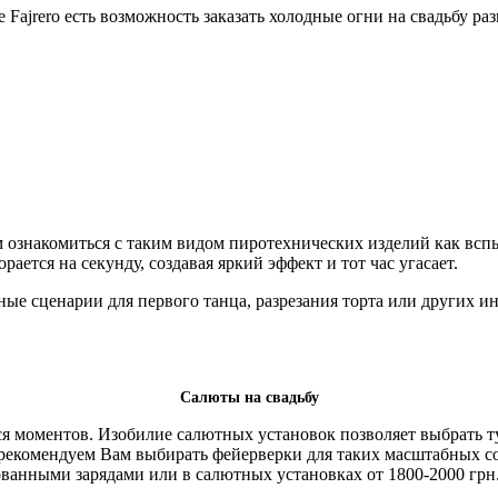
 Fajrero есть возможность заказать холодные огни на свадьбу р
 ознакомиться с таким видом пиротехнических изделий как вс
рается на секунду, создавая яркий эффект и тот час угасает.
е сценарии для первого танца, разрезания торта или других ин
Салюты на свадьбу
я моментов. Изобилие салютных установок позволяет выбрать ту
рекомендуем Вам выбирать фейерверки для таких масштабных со
ованными зарядами или в салютных установках от 1800-2000 грн