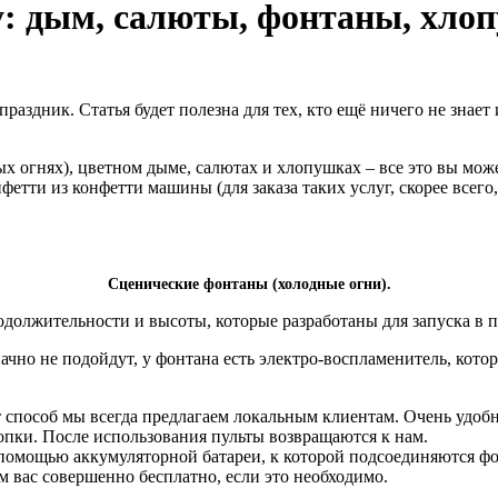
у: дым, салюты, фонтаны, хло
аздник. Статья будет полезна для тех, кто ещё ничего не знает и
х огнях), цветном дыме, салютах и хлопушках – все это вы може
етти из конфетти машины (для заказа таких услуг, скорее всего
Сценические фонтаны (холодные огни).
одолжительности и высоты, которые разработаны для запуска в
чно не подойдут, у фонтана есть электро-воспламенитель, кото
от способ мы всегда предлагаем локальным клиентам. Очень удо
опки. После использования пульты возвращаются к нам.
 помощью аккумуляторной батареи, к которой подсоединяются 
м вас совершенно бесплатно, если это необходимо.