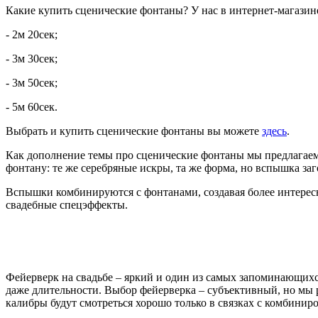
Какие купить сценические фонтаны? У нас в интернет-магазине
- 2м 20сек;
- 3м 30сек;
- 3м 50сек;
- 5м 60сек.
Выбрать и купить сценические фонтаны вы можете
здесь
.
Как дополнение темы про сценические фонтаны мы предлагаем
фонтану: те же серебряные искры, та же форма, но вспышка заго
Вспышки комбинируются с фонтанами, создавая более интересны
свадебные спецэффекты.
Фейерверк на свадьбе – яркий и один из самых запоминающихс
даже длительности. Выбор фейерверка – субъективный, но мы 
калибры будут смотреться хорошо только в связках с комбинир